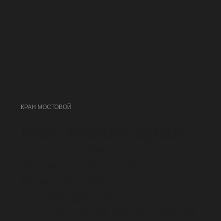
КРАН МОСТОВОЙ
Мостовой кран
– это подъемное
оборудование в форме
балки, которое
перемещается
по рельсовым подкрановым