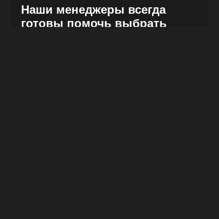
Наши менеджеры всегда
готовы помочь выбрать
оптимальный вариант на
взаимовыгодных условиях.
Мы также предлагаем удобную доставку в
удобное время и место, выбрав подходящий
способ.
получить подробную консультацию